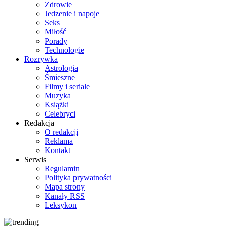
Zdrowie
Jedzenie i napoje
Seks
Miłość
Porady
Technologie
Rozrywka
Astrologia
Śmieszne
Filmy i seriale
Muzyka
Książki
Celebryci
Redakcja
O redakcji
Reklama
Kontakt
Serwis
Regulamin
Polityka prywatności
Mapa strony
Kanały RSS
Leksykon