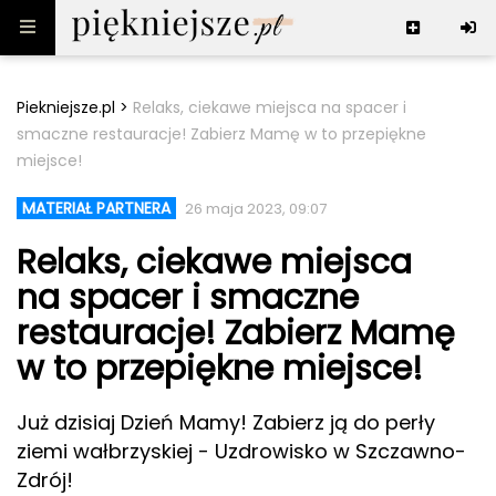
Skip to content
Piekniejsze.pl
>
Relaks, ciekawe miejsca na spacer i
smaczne restauracje! Zabierz Mamę w to przepiękne
miejsce!
Uroda & Styl
Lifestyle
Makijaż
MATERIAŁ PARTNERA
26 maja 2023, 09:07
Włosy i paznokcie
Rozrywka
Zdrowie
Relaks, ciekawe miejsca
Pielęgnacja
Jedzenie i napoje
Redakcja
Astrologia
Moda
na spacer i smaczne
Seks
Śmieszne
Serwis
O redakcji
restauracje! Zabierz Mamę
Miłość
Filmy i seriale
Reklama
Porady
Regulamin
w to przepiękne miejsce!
Muzyka
Kontakt
Technologie
Polityka prywatności
Książki
Mapa strony
Celebryci
Już dzisiaj Dzień Mamy! Zabierz ją do perły
Kanały RSS
ziemi wałbrzyskiej - Uzdrowisko w Szczawno-
Leksykon
Zdrój!