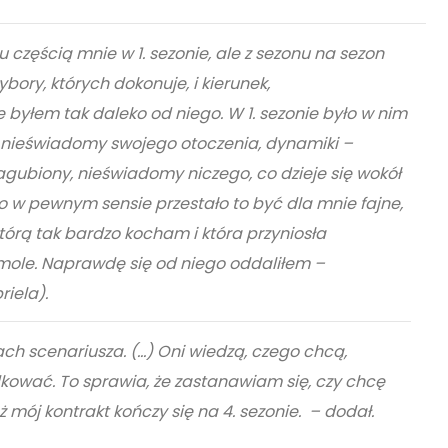
 częścią mnie w 1. sezonie, ale z sezonu na sezon
bory, których dokonuje, i kierunek,
 byłem tak daleko od niego. W 1. sezonie było w nim
 się nieświadomy swojego otoczenia, dynamiki –
zagubiony, nieświadomy niczego, co dzieje się wokół
o w pewnym sensie przestało to być dla mnie fajne,
tórą tak bardzo kocham i która przyniosła
amole. Naprawdę się od niego oddaliłem –
iela).
ch scenariusza. (…) Oni wiedzą, czego chcą,
ować. To sprawia, że zastanawiam się, czy chcę
ż mój kontrakt kończy się na 4. sezonie. – dodał.