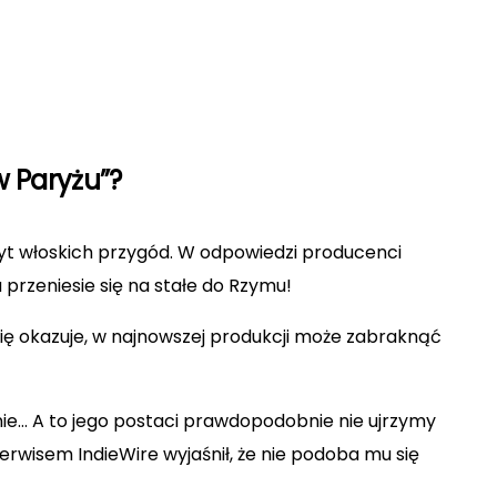
w Paryżu”?
osyt włoskich przygód. W odpowiedzi producenci
 przeniesie się na stałe do Rzymu!
ię okazuje, w najnowszej produkcji może zabraknąć
nie… A to jego postaci prawdopodobnie nie ujrzymy
serwisem IndieWire wyjaśnił, że nie podoba mu się