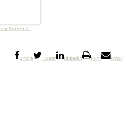
ly w Paryżu 4!
Share
Tweet
LinkedIn
Print
Email