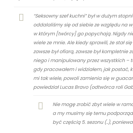
“Seksowny szef kuchni” był w dużym stopniu
oddalaliśmy się od siebie ze względu na wy
w którym [twórcy] go popychają. Nigdy nie
wiele ze mnie. Ale kiedy sprawili, że stał
zawsze był ofiarą, zawsze był kompletnie 
niego i manipulowany przez wszystkich – t
gdy pracowałem i widziałem, jak postać, k
mi tak wiele, powoli zamienia się w guac
powiedział Lucas Bravo (odtwórca roli Gabr
Nie mogę zrobić zbyt wiele w rama
a my musimy się temu podporządk
być częścią 5. sezonu (..), poniewa