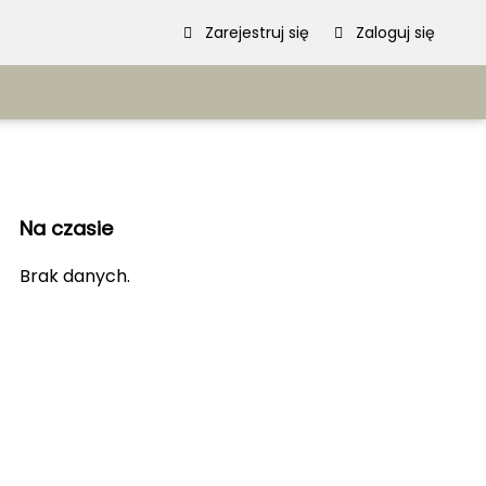
Zarejestruj się
Zaloguj się
Serwis
Regulamin
Polityka prywatności
Mapa strony
Na czasie
Kanały RSS
Leksykon
Brak danych.