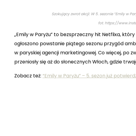
Szokujący zwrot akcji: W 5. sezonie “Emily w P
fot. https://www.ins
„Emily w Paryżu” to bezsprzeczny hit Netflixa, któ
ogłoszono powstanie piątego sezonu przygód ambit
w paryskiej agencji marketingowej. Co więcej, po z
przeniosły się aż do słonecznych Włoch, gdzie trwa
Zobacz też:
“Emily w Paryżu” – 5. sezon już potwier