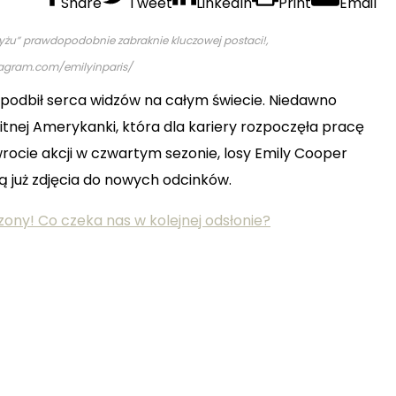
Share
Tweet
LinkedIn
Print
Email
aryżu” prawdopodobnie zabraknie kluczowej postaci!,
tagram.com/emilyinparis/
ry podbił serca widzów na całym świecie. Niedawno
nej Amerykanki, która dla kariery rozpoczęła pracę
wrocie akcji w czwartym sezonie, losy Emily Cooper
ją już zdjęcia do nowych odcinków.
dzony! Co czeka nas w kolejnej odsłonie?