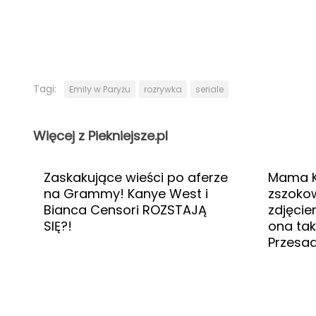
Tagi:
Emily w Paryżu
rozrywka
seriale
Więcej z Piekniejsze.pl
Zaskakujące wieści po aferze
Mama K
na Grammy! Kanye West i
zszoko
Bianca Censori ROZSTAJĄ
zdjęciem
SIĘ?!
ona tak
Przesad