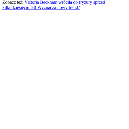
Zobacz też:
Victoria Beckham wróciła do fryzury sprzed
kilkudziesięciu lat! Wyznacza nowy trend?