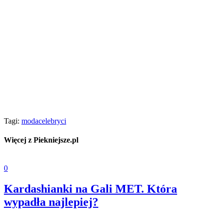
Tagi:
moda
celebryci
Więcej z Piekniejsze.pl
0
Kardashianki na Gali MET. Która
wypadła najlepiej?