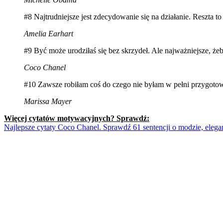
#8 Najtrudniejsze jest zdecydowanie się na działanie. Reszta to
Amelia Earhart
#9 Być może urodziłaś się bez skrzydeł. Ale najważniejsze, że
Coco Chanel
#10 Zawsze robiłam coś do czego nie byłam w pełni przygotowa
Marissa Mayer
Więcej cytatów motywacyjnych? Sprawdź:
Najlepsze cytaty Coco Chanel. Sprawdź 61 sentencji o modzie, elegan