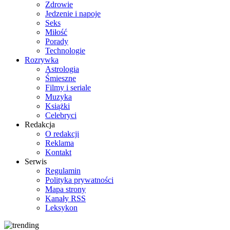
Zdrowie
Jedzenie i napoje
Seks
Miłość
Porady
Technologie
Rozrywka
Astrologia
Śmieszne
Filmy i seriale
Muzyka
Książki
Celebryci
Redakcja
O redakcji
Reklama
Kontakt
Serwis
Regulamin
Polityka prywatności
Mapa strony
Kanały RSS
Leksykon