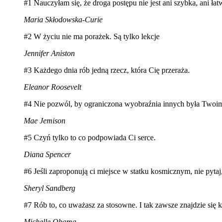
#1 Nauczyłam się, że droga postępu nie jest ani szybka, ani łat
Maria Skłodowska-Curie
#2 W życiu nie ma porażek. Są tylko lekcje
Jennifer Aniston
#3 Każdego dnia rób jedną rzecz, która Cię przeraża.
Eleanor Roosevelt
#4 Nie pozwól, by ograniczona wyobraźnia innych była Twoi
Mae Jemison
#5 Czyń tylko to co podpowiada Ci serce.
Diana Spencer
#6 Jeśli zaproponują ci miejsce w statku kosmicznym, nie pytaj,
Sheryl Sandberg
#7 Rób to, co uważasz za stosowne. I tak zawsze znajdzie się 
Michelle Obama